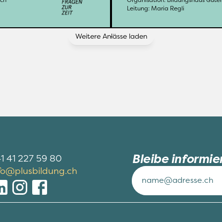
Sebastian Muders
Leitung: 
Leitung: 
Maria Regli
Weitere Anlässe laden
Bleibe informie
1 41 227 59 80
fo@plusbildung.ch