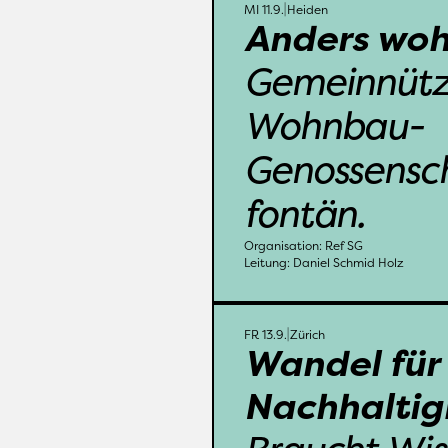
MI 11.9.
Heiden
Anders wo
Wie wollen wir wohn
Alter? Wieviel W
Gemeinnützi
Wollen wir ganz allei
wir eine gute N
Wohnbau-
aufeinander angewiesen
alleine? Was 
Genossensch
fontän.
Weitere Infos
Organisation: 
Ref SG
Leitung: 
Daniel Schmid Holz
Zü
FR 13.9.
Zürich
Wandel für 
Klimawan
Flächenversiegel
Nachhaltig
Veränderung in Richtu
Entwicklung steht 