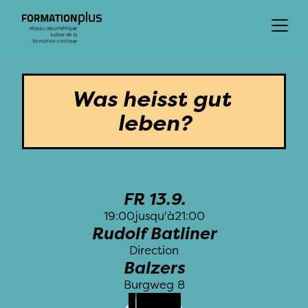
Journée Nationale
Événements regionaux
Événements locaux
Was heisst gut 
leben?
FR 13.9.
19:00
jusqu'à
21:00
Rudolf Batliner
Direction
Balzers
Burgweg 8