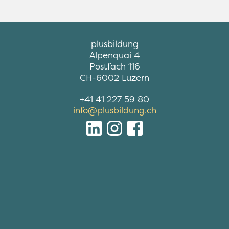
R
plusbildung
Alpenquai 4
e
Postfach 116
s
CH-6002 Luzern
t
+41 41 227 59 80
e
info@plusbildung.ch
r 
i
n
f
o
r
m
é