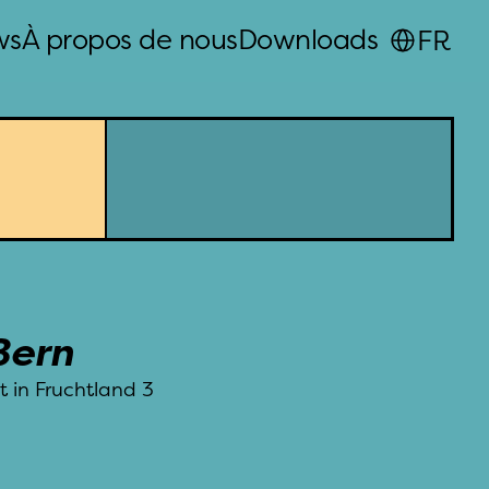
Select Language
ws
À propos de nous
Downloads
FR
Bern
in Fruchtland 3