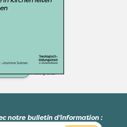
ntext. Wie können sich 
nen
beitende in Seelsorge, 
eligionspädagogik und 
Katechese sowie 
Behördenmitglieder, 
Fachstellen- und 
Bildungshausleitende 
ppnen, vernetzen und 
inspirieren?
: 
Jasmine Suhner
TBI
Organisation: 
ere Infos
Jasmine Suhner
Leitung: 
c notre bulletin d'information :