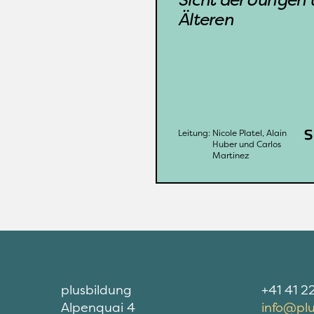
und Alain Huber (Dir
Älteren
Pro Senectute), Kün
Carlos Martinez mit
Pantomime-Progr
«Anders we
plusbildung
Organi
Nicole Platel, 
L
Weitere Infos
Alain Huber und 
Carlos Martinez
Leitung: 
Nicole Platel, Alain 
Huber und Carlos 
Martinez
plusbildung
+41 41 2
Alpenquai 4
info@plu