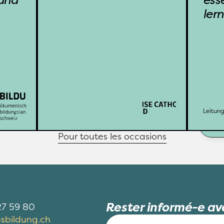
ektor 
des méditations, des 
Ko
ler
stler 
conférences, des ateliers.
Mitar
 dem 
R
amm 
iter»
Cath VD
Organisation: 
Weitere Infos
sation: 
Leitung: 
eitung: 
wa
Leitung
Weit
Pour toutes les occasions
Rester informé-e ave
27 59 80
sbildung.ch