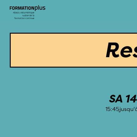
Res
SA 14
15:45
jusqu'