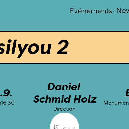
Ne
Événements
Journée Nationale
Événements regionaux
Événements locaux
ilyou 2
Daniel 
.9.
Schmid Holz
à
16:30
Monument 
Direction