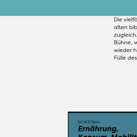
Die viel
alten bib
zugleich
Bühne, w
wieder h
Fülle de
Bern
Monument in Fruchtland 3
SA 14.9.
Bern
Ernährung, 
Ungebremster Ko
bringt unseren Plan