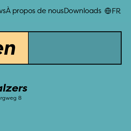
Select Language
ws
À propos de nous
Downloads
FR
en
lzers
rgweg 8