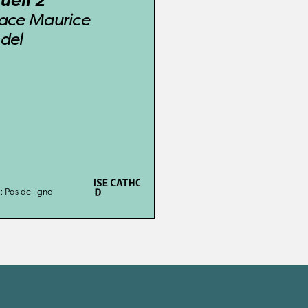
ueil 2
ourcement sous la gare 
ace Maurice 
 Lausanne qui propose 
del
des méditations, des 
nférences, des ateliers.
Cath VD
Organisation: 
ere Infos
Pas de ligne
Leitung: 
: 
Pas de ligne