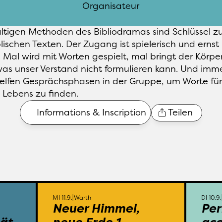
Organisateur
fältigen Methoden des Bibliodramas sind Schlüssel zu
lischen Texten. Der Zugang ist spielerisch und ernst 
. Mal wird mit Worten gespielt, mal bringt der Körper
as unser Verstand nicht formulieren kann. Und imme
elfen Gesprächsphasen in der Gruppe, um Worte für 
s Lebens zu finden.
Informations & Inscription
Teilen
SA 14.9.
Warth
Kartause Ittingen
MI 11.9.
MI 11.9.
Warth
DI 10.9.
Neuer Himmel, 
Per
nsum 
Ausgehend vom Text aus 
L’
eten 
Offenbarung 21 geben wir 