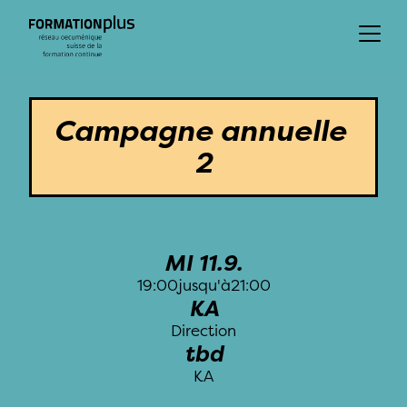
Journée Nationale
Événements regionaux
Événements locaux
Campagne annuelle 
2
MI 11.9.
19:00
jusqu'à
21:00
KA
Direction
tbd
KA