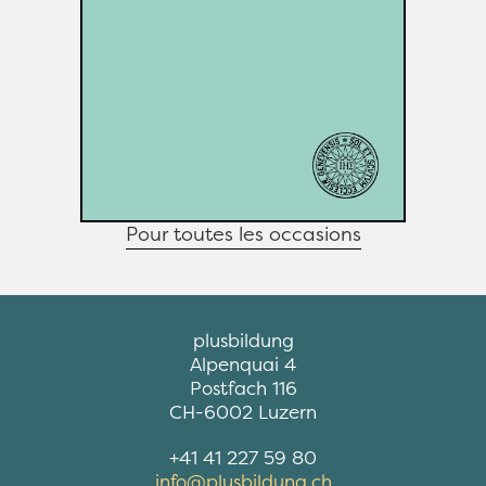
quitte à les éliminer. 
Eglise protestante de Genève
Organisation: 
Weitere Infos
Leitung: 
Pour toutes les occasions
R
plusbildung
Alpenquai 4
e
Postfach 116
s
CH-6002 Luzern
t
+41 41 227 59 80
e
info@plusbildung.ch