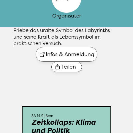
Organisator
Erlebe das uralte Symbol des Labyrinths 
und seine Kraft als Lebenssymbol im 
praktischen Versuch.
Infos & Anmeldung
Teilen
Bern
Monument in Fruchtland 3
SA 14.9.
SA 14.9.
Bern
Wie können wir uns für eine 
Zeitkollaps: Klima 
lebenswerte Zukunft in 
und Politik