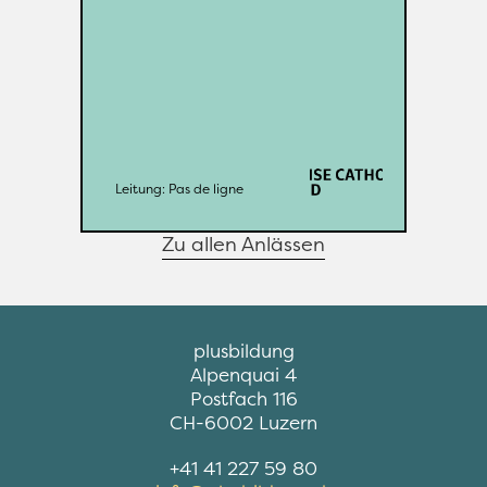
Cath VD
Organisation: 
Weitere Infos
Pas de ligne
Leitung: 
Leitung: 
Pas de ligne
Zu allen Anlässen
B
plusbildung
Alpenquai 4
l
Postfach 116
e
CH-6002 Luzern
i
+41 41 227 59 80
b