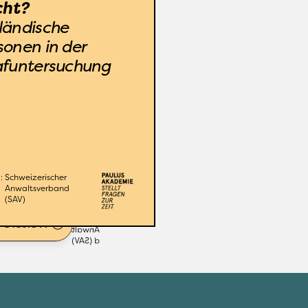
auf die Gründe für die 
ht?
höhere 
ländische 
Kriminalitätsbelastung 
onen in der 
ändischer Tatpersonen, 
afuntersuchung
hinterfragt das 
minalpolitische Konzept 
sländerstrafrechtlicher 
n und beleuchtet die 
itiven Wirkungen einer 
ursensiblen Haltung der 
Justiz für die 
: 
Schweizerischer 
Anwaltsverband 
Strafuntersuchung.
(SAV)
lus Akademie Zürich
Organisation: 
Schweizerischer 
Leitung: 
ere Infos
Anwaltsverban
d (SAV)