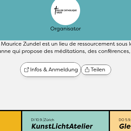
Organisator
 Maurice Zundel est un lieu de ressourcement sous l
nne qui propose des méditations, des conférences, 
Infos & Anmeldung
Teilen
DI 10.9.
Zürich
Kalanderplatz 6
DI 10.9.
Zü
DI 10.9.
Zürich
DO 5.9
KunstLichtAtelier
Gle
p für 
Niklaus von Flüe und seine 
Die 