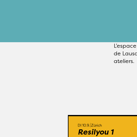
L’espace
de Lausa
ateliers.
Zürich
Kalanderplatz 6
DI 10.9.
Zürich
Resilyou 1
Eine Ap