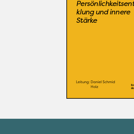
Persönlichkeitsentwick
Persönlichkeitsen
und innere St
klung und innere 
wissenschaftlich fun
Stärke
und alltagstau
Ref SG
Organi
Weitere Infos
Daniel Schmid 
L
Holz
Leitung: 
Daniel Schmid 
Holz