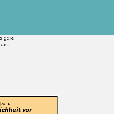
a gare 
des 
rich
Pfingstweidstrasse 28
DO 5.9.
.
Zürich
ichheit vor 
Tagung lenkt den Blick 